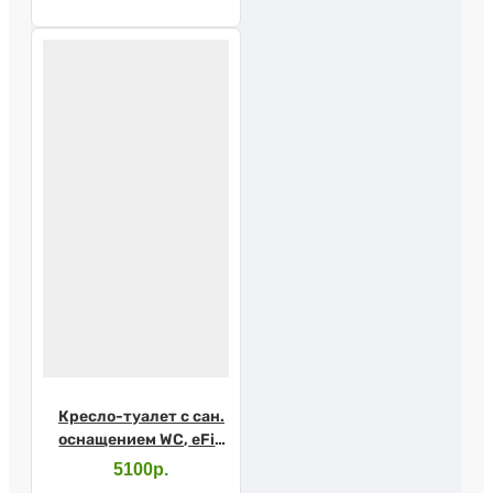
Кресло-туалет с сан.
оснащением WC, eFix
(Barry WC600w)
5100р.