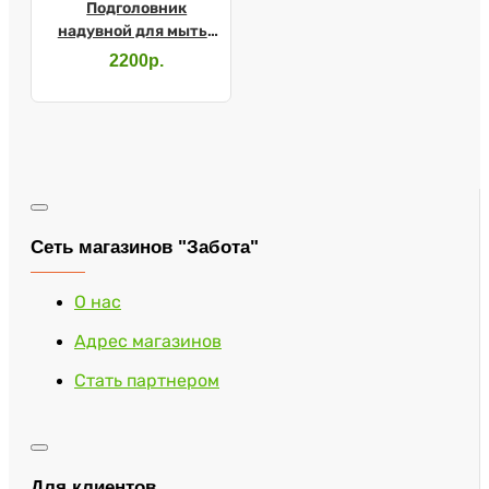
Подголовник
надувной для мытья
головы 61016
2200р.
Сеть магазинов "Забота"
О нас
Адрес магазинов
Стать партнером
Для клиентов