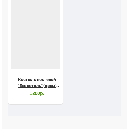
Костыль локтевой
"Евростиль" (хром)
10079SL с УПС
1300р.