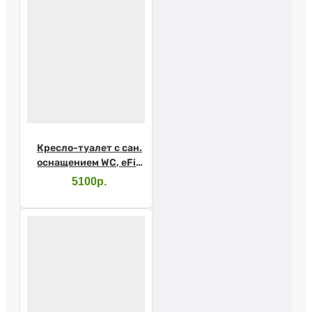
Кресло-туалет с сан.
оснащением WC, eFix
(Barry WC600w)
5100р.