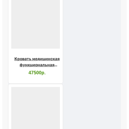
Кровать медицинская
функциональная
механическая Barry
47500р.
MB2pр с
принадлежностями