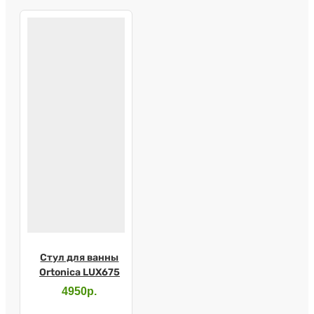
Стул для ванны
Ortonica LUX675
4950р.