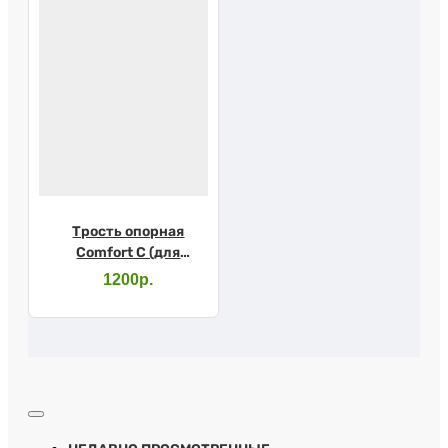
Трость опорная
Comfort C (для
слабовидящих)
1200р.