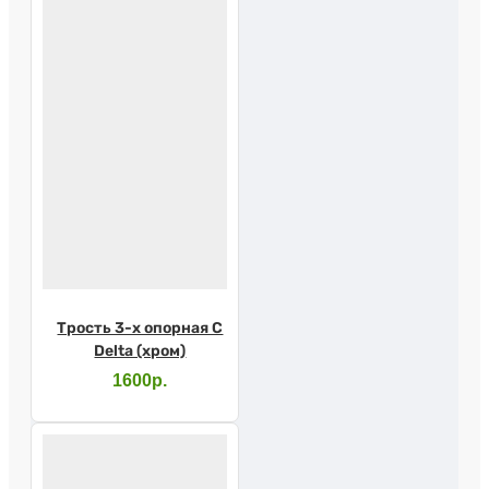
Трость 3-х опорная С
Delta (хром)
1600р.