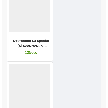
Стетоскоп LD Special
(S) 56см темно-
красный
1250р.