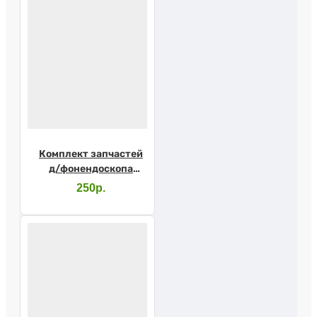
Комплект запчастей
д/фонендоскопа
Адъютор Раппопорт
250р.