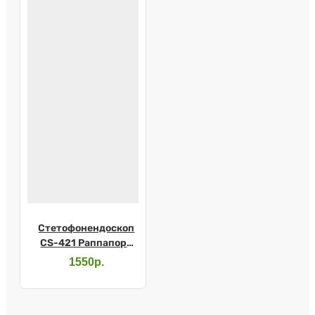
Стетофонендоскоп
CS-421 Раппапорт
черный
1550р.