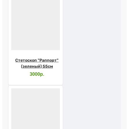
Стетоскоп "Раппорт"
(зеленый) 55см
3000р.