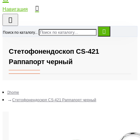
Поиск по каталогу...
Стетофонендоскоп CS-421
Раппапорт черный
home
Стетофонендоскоп CS-421 Раппапорт черный