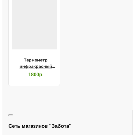
Термометр
инфракрасный
AMRUS AMIT-140
1800р.
Сеть магазинов "Забота"