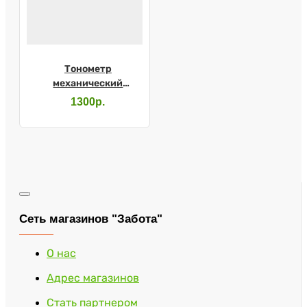
Тонометр
механический
"Адъютор" без
1300р.
фонендоскопа
Сеть магазинов "Забота"
О нас
Адрес магазинов
Стать партнером