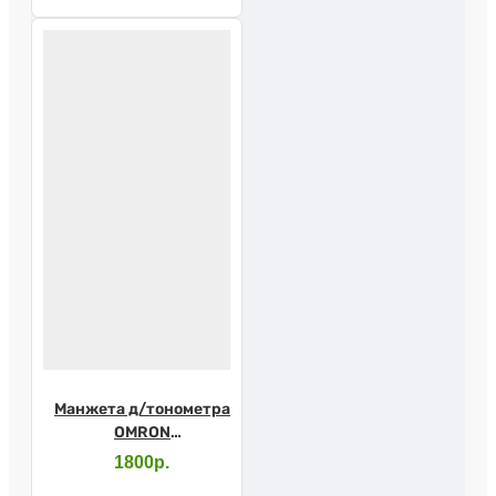
Манжета д/тонометра
OMRON
универсальная CW
1800р.