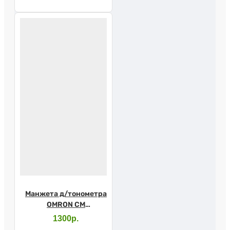
Манжета д/тонометра
OMRON CM
стандартная
1300р.