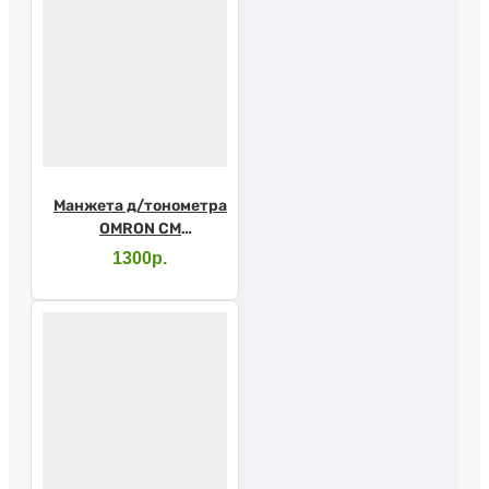
Манжета д/тонометра
OMRON CM
стандартная
1300р.