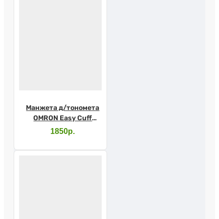
Манжета д/тономета
OMRON Easy Cuff
универсальная
1850р.