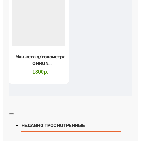
Манжета д/тонометра
OMRON
универсальная CW
1800р.
НЕДАВНО ПРОСМОТРЕННЫЕ