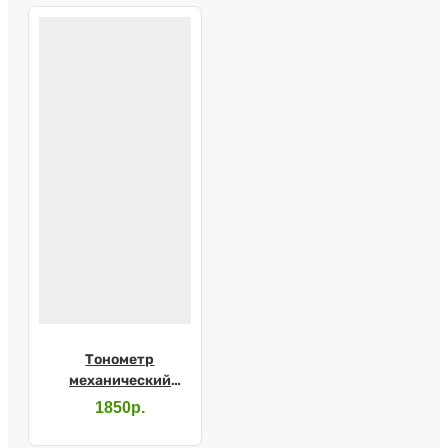
Тонометр
механический
"Адъютор" детский
1850р.