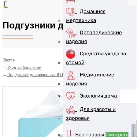
Домашняя
медтехника
Подгузники для взрослых ID B
Ортопедические
изделия
Средства ухода за
home
стомой
Уход за больными
Медицинские
Подгузники для взрослых ID Basic Ultra Slip р.M №10
изделия
Экология дома
Для красоты и
здоровья
Все товары
Смотреть