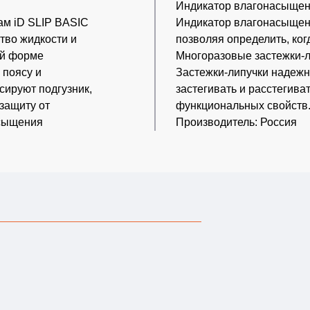
Индикатор влагонасыщен
ам iD SLIP BASIC
Индикатор влагонасыщени
тво жидкости и
позволяя определить, ког
ой форме
Многоразовые застежки-л
 поясу и
Застежки-липучки надежн
сируют подгузник,
застегивать и расстегиват
 защиту от
функциональных свойств
асыщения
Производитель: Россия