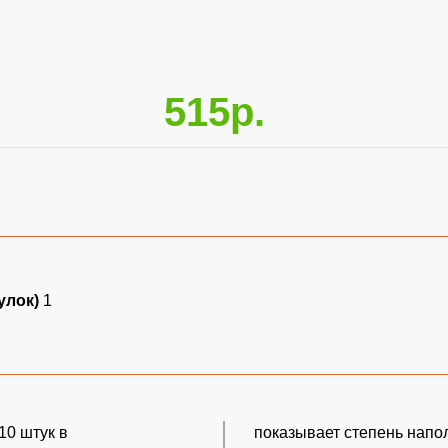
515р.
улок)
1
10 штук в
показывает степень напо