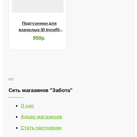
Подгузники для
взрослых ID Innofit
Premium р.L №14
950р.
Сеть магазинов "Забота"
О нас
Адрес магазинов
Стать партнером