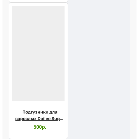
Подгузники для
взрослых Dailee Super
Medium №10
500р.