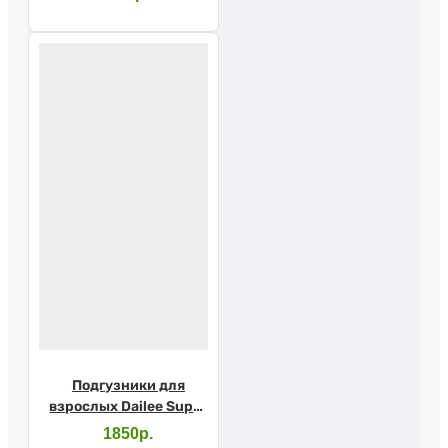
Подгузники для
взрослых Dailee Super
Extra Large №30
1850р.