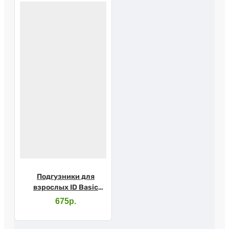
Подгузники для
взрослых ID Basic
Ultra Slip р.L №10
675р.