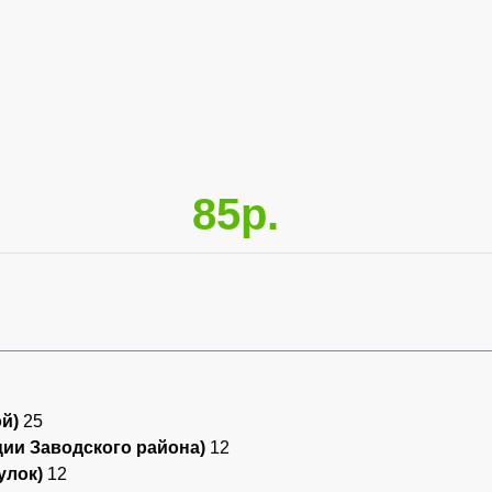
85р.
ой)
25
ции Заводского района)
12
улок)
12