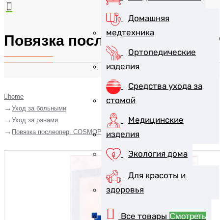
Домашняя
медтехника
Повязка послеопер. COSMOP
Ортопедические
изделия
Средства ухода за
home
стомой
Уход за больными
Медицинские
Уход за ранами
Повязка послеопер. COSMOPOR E стер. 20х10см
изделия
Экология дома
Для красоты и
здоровья
Все товары
Смотреть