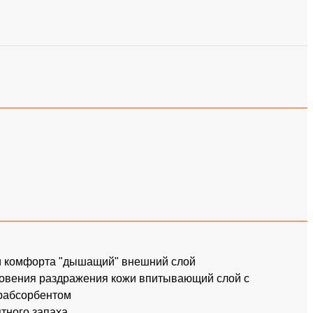
 и комфорта "дышащий" внешний слой
новения раздражения кожи впитывающий слой с
рабсорбентом
тного запаха