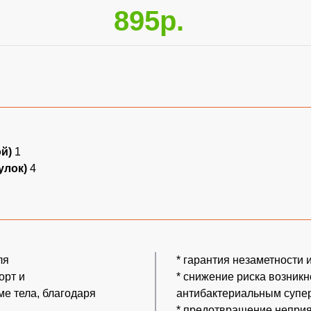
895р.
ой)
1
улок)
4
ля
* гарантия незаметности
орт и
* снижение риска возник
е тела, благодаря
антибактериальным супе
* предотвращение неприя