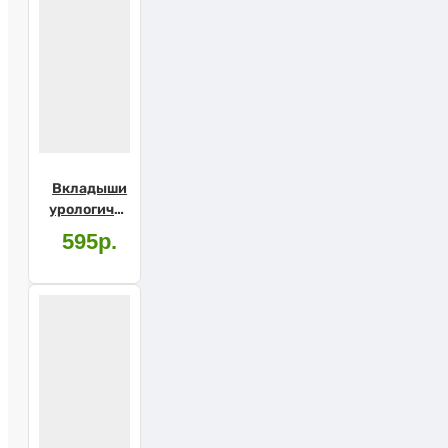
Вкладыши
урологические
д/мужчин
595р.
SENI MAN
Normal
№15