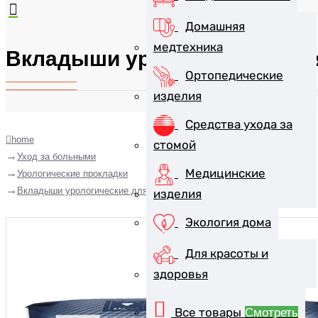
Домашняя
медтехника
Вкладыши урологические дл
Ортопедические
изделия
Средства ухода за
home
стомой
Уход за больными
Медицинские
Урологические прокладки
Вкладыши урологические для мужчин SENI MAN Extra №15
изделия
Экология дома
Для красоты и
здоровья
Все товары
Смотреть