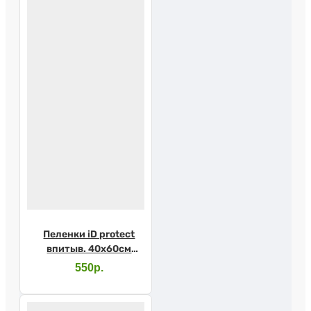
Пеленки iD protect
впитыв. 40х60см
№30
550р.