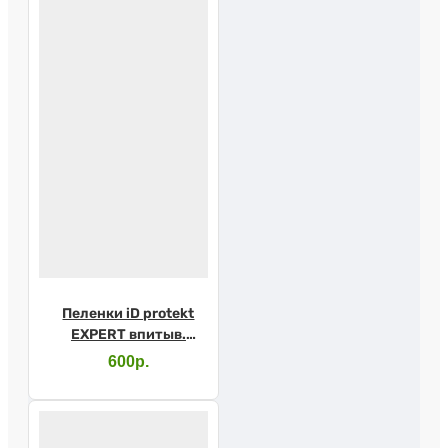
Пеленки iD protekt
EXPERT впитыв.
60х90см №30
600р.