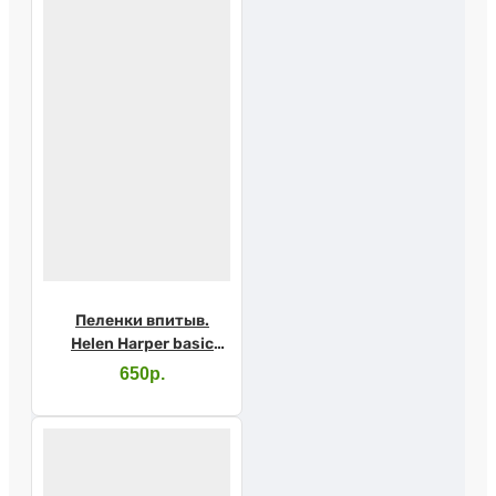
Пеленки впитыв.
Helen Harper basic
60х90 №30
650р.