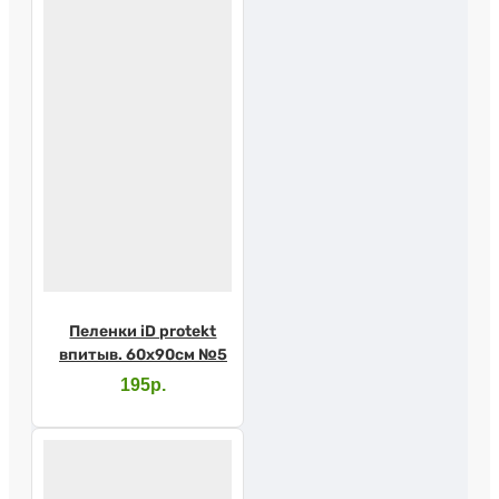
Пеленки iD protekt
впитыв. 60х90см №5
195р.