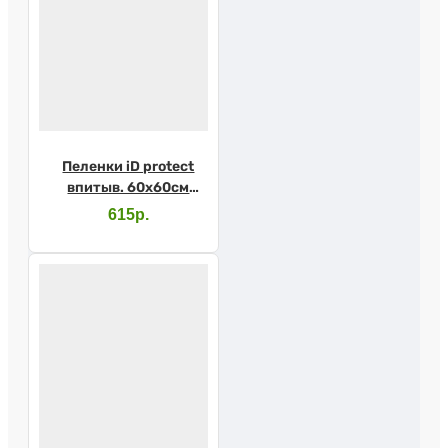
Пеленки iD protect
впитыв. 60х60см
№30
615р.