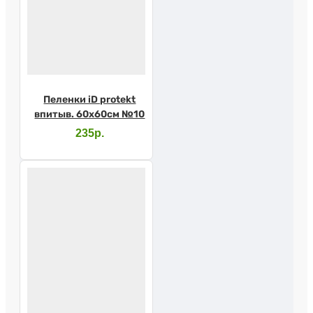
Пеленки iD protekt
впитыв. 60х60см №10
235р.