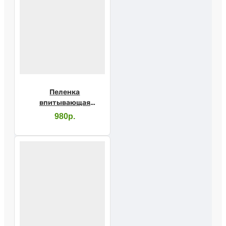
Пеленка
впитывающая
LUXSAN 80х180см
980р.
1шт.