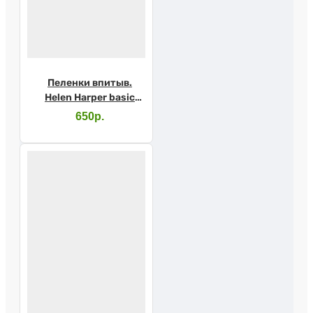
Пеленки впитыв.
Helen Harper basic
60х90 №30
650р.