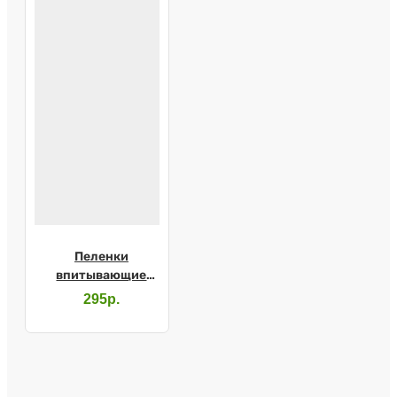
Пеленки
впитывающие
Dailee 60х90 №10
295р.