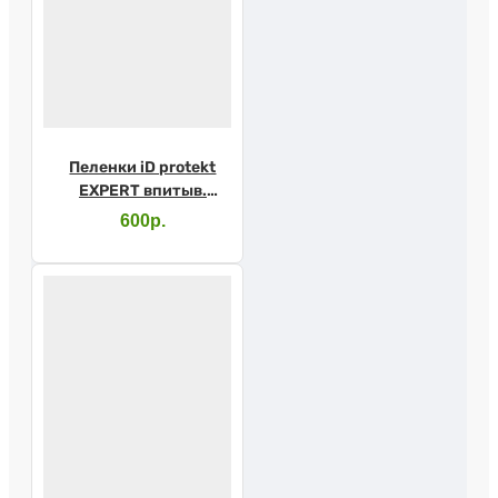
Пеленки iD protekt
EXPERT впитыв.
60х90см №30
600р.