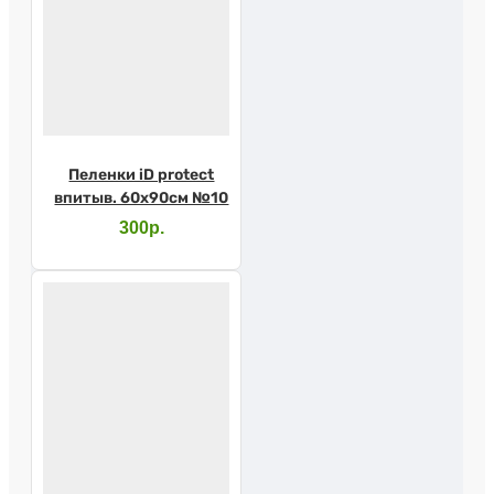
Пеленки iD protect
впитыв. 60х90см №10
300р.