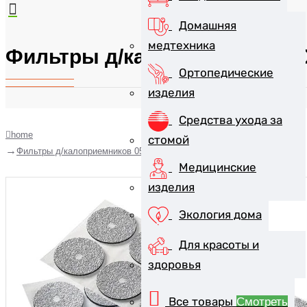
Домашняя
медтехника
Фильтры д/калоприемников 
Ортопедические
изделия
Средства ухода за
home
стомой
Фильтры д/калоприемников 0509
Медицинские
изделия
Экология дома
Для красоты и
здоровья
Все товары
Смотреть