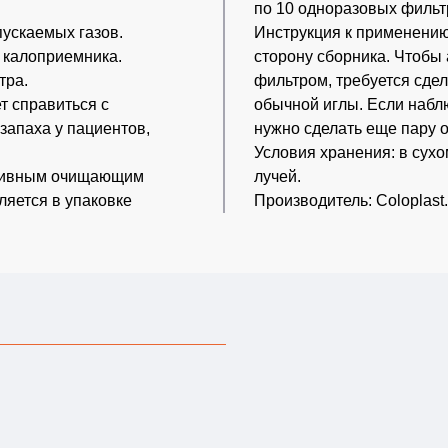
по 10 одноразовых фильт
пускаемых газов.
Инструкция к применению
з калоприемника.
сторону сборника. Чтобы
тра.
фильтром, требуется сде
ет справиться с
обычной иглы. Если набл
запаха у пациентов,
нужно сделать еще пару о
Условия хранения: в сух
Активным очищающим
лучей.
ляется в упаковке
Производитель: Coloplast