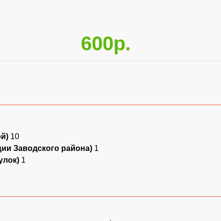
600р.
ой)
10
ции Заводского района)
1
улок)
1