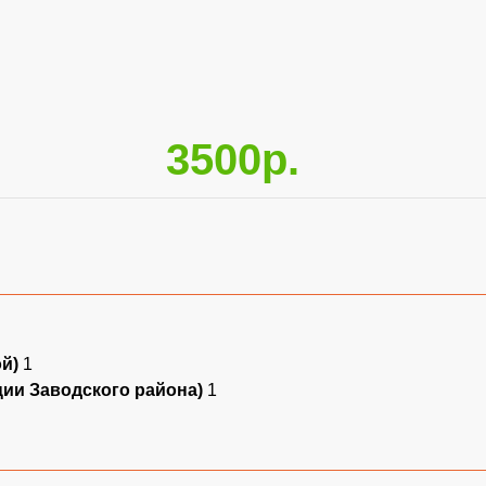
3500р.
ой)
1
ции Заводского района)
1