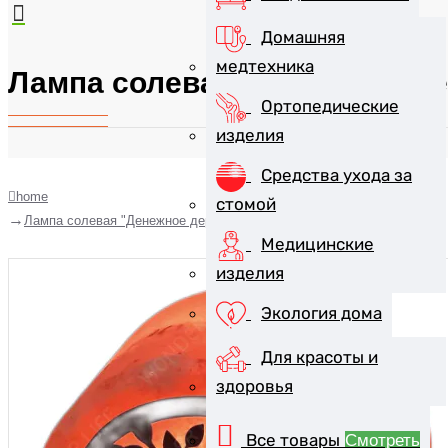
Домашняя
медтехника
Лампа солевая "Денежное д
Ортопедические
изделия
Средства ухода за
home
стомой
Лампа солевая "Денежное дерево"
Медицинские
изделия
Экология дома
Для красоты и
здоровья
Все товары
Смотреть