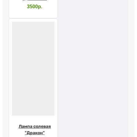
дерево"
3500р.
Лампа солевая
"Дракон"