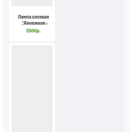
Лампа солевая
"Денежное
дерево"
3500р.