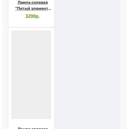
Лампа солевая
"Пятый элемент"
3-4кг
3200р.