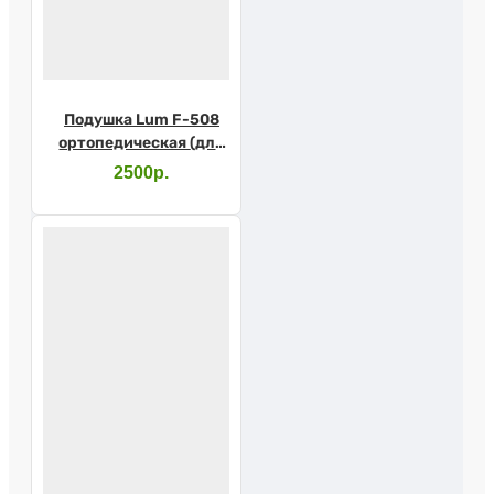
Подушка Lum F-508
ортопедическая (для
путешествий)
2500р.