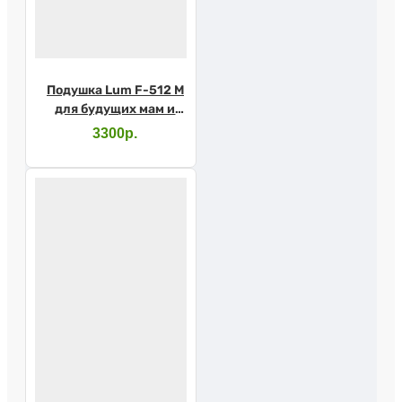
Подушка Lum F-512 M
для будущих мам и
малышей
3300р.