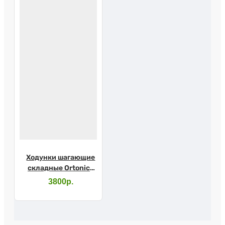
Ходунки шагающие
складные Ortonica
XS305
3800р.