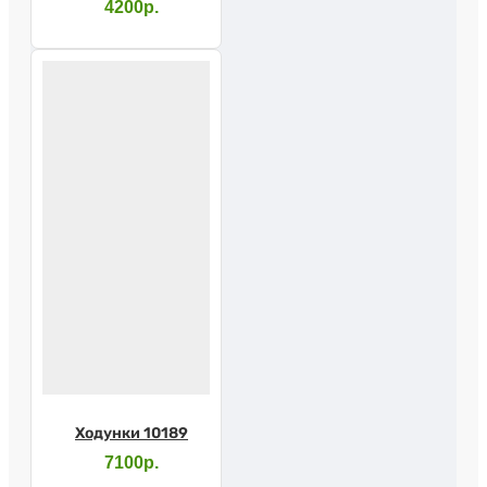
94см, BL)
4200р.
Ходунки 10189
7100р.