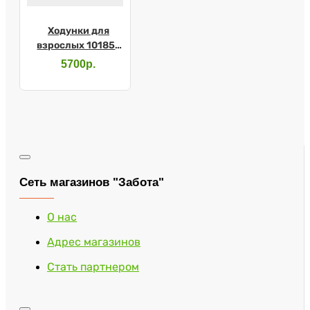
Ходунки для
взрослых 10185-
ВА
5700р.
Сеть магазинов "Забота"
О нас
Адрес магазинов
Стать партнером