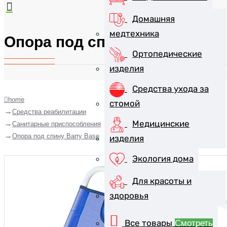
Домашняя
медтехника
Опора под спину Barry Base
Ортопедические
изделия
Средства ухода за
home
стомой
Средства реабилитации
Медицинские
Санитарные приспособления
Опора под спину Barry Base
изделия
Экология дома
Для красоты и
здоровья
Все товары
Смотреть