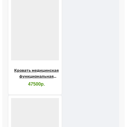
Кровать медицинская
функциональная
механическая Barry
47500р.
MB2pр с
принадлежностями