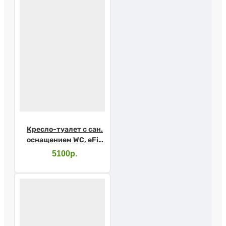
Кресло-туалет с сан.
оснащением WC, eFix
(Barry WC600w)
5100р.