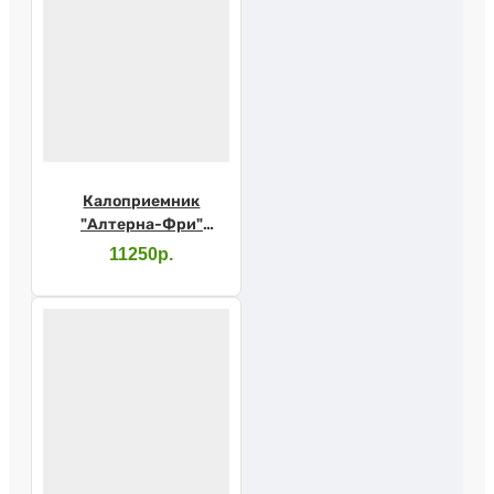
Калоприемник
"Алтерна-Фри"
открыт. непроз. 12-75
11250р.
мм 17500