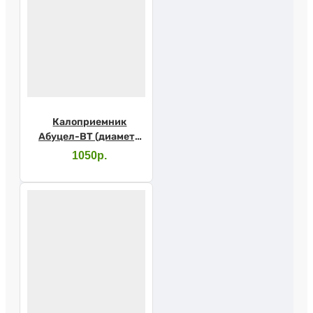
Калоприемник
Абуцел-ВТ (диаметр
стомы до 80мм) 5шт
1050р.