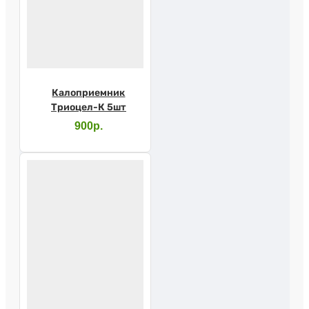
Калоприемник
Триоцел-К 5шт
900р.