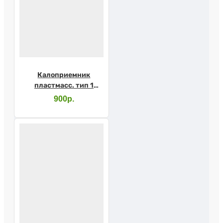
Калоприемник
пластмасс. тип 1
диам.60
900р.