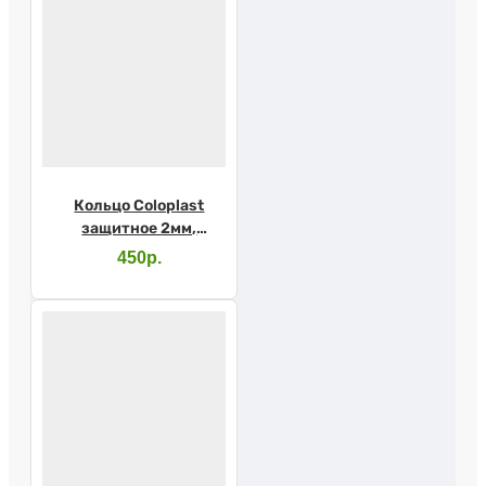
Кольцо Coloplast
защитное 2мм,
120305
450р.