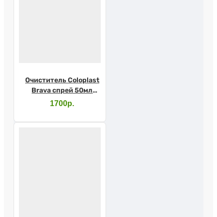
Очиститель Coloplast
Brava спрей 50мл
120105
1700р.