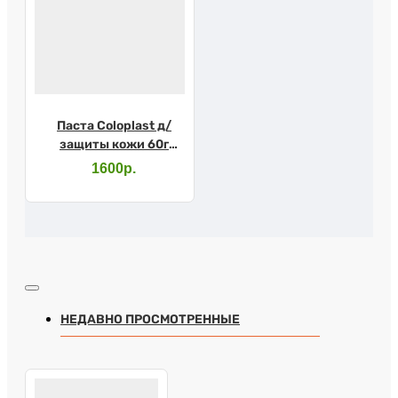
Паста Coloplast д/
защиты кожи 60г
2650
1600р.
НЕДАВНО ПРОСМОТРЕННЫЕ