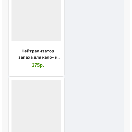
Нейтрализатор
запаха для кало- и
уроприемников фл.
375р.
50мл