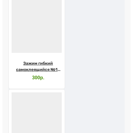
Зажим гибкий
самоклеящийся №10
(Абуцел)
300р.