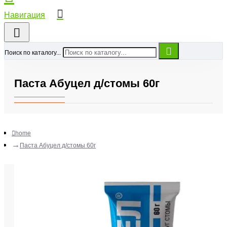
Поиск по каталогу...
Паста Абуцел д/стомы 60г
home
Паста Абуцел д/стомы 60г