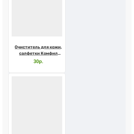
Очиститель для кожи,
салфетки Комфил
4715 1шт.
30р.