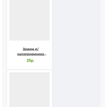
Зажим д/
калоприемника
Абуцел
25р.