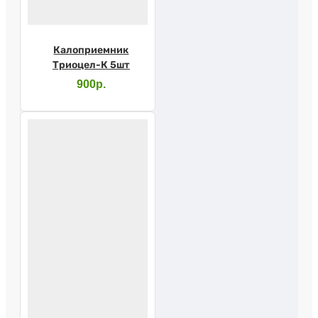
Калоприемник
Триоцел-К 5шт
900р.