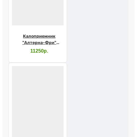
Калоприемник
"Алтерна-Фри"
открыт. непроз. 12-75
11250р.
мм 17500