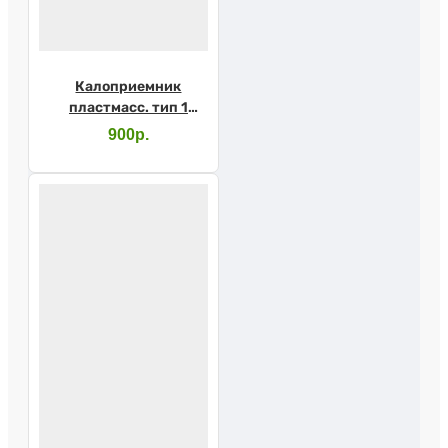
Калоприемник
пластмасс. тип 1
диам.60
900р.