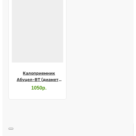
Калоприемник
Абуцел-ВТ (диаметр
стомы до 80мм) 5шт
1050р.