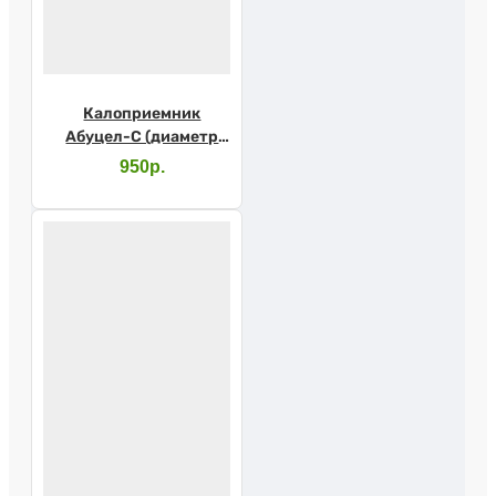
Калоприемник
Абуцел-С (диаметр
стомы до 60мм) 5шт
950р.