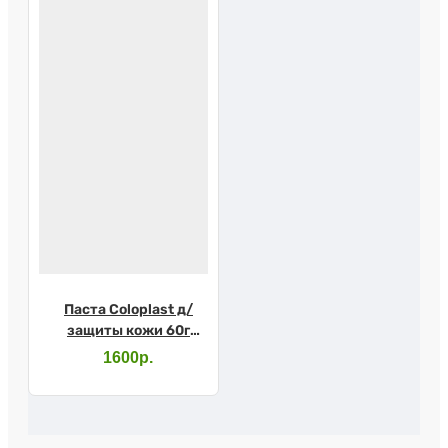
Паста Coloplast д/
защиты кожи 60г
2650
1600р.