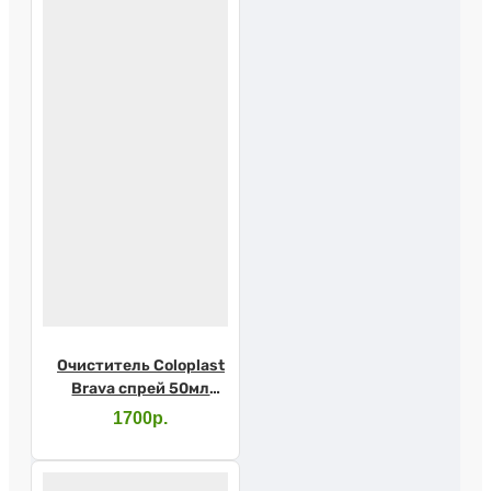
Очиститель Coloplast
Brava спрей 50мл
120105
1700р.