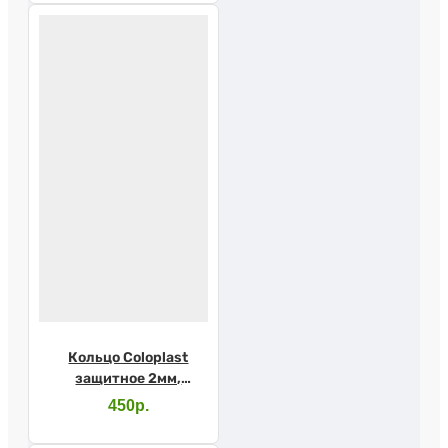
Кольцо Coloplast
защитное 2мм,
120305
450р.