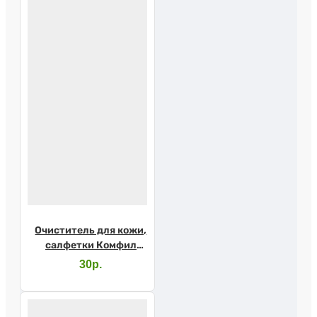
Очиститель для кожи,
салфетки Комфил
4715 1шт.
30р.