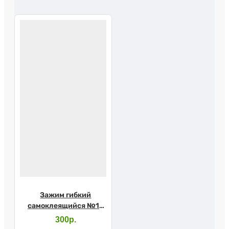
Зажим гибкий
самоклеящийся №10
(Абуцел)
300р.