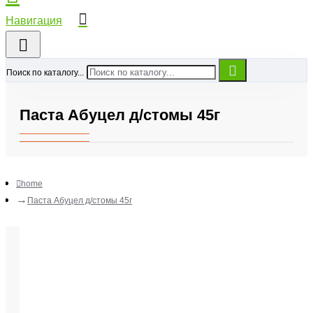
Поиск по каталогу...
Паста Абуцел д/стомы 45г
home
Паста Абуцел д/стомы 45г