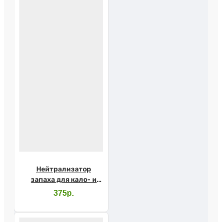
Нейтрализатор
запаха для кало- и
уроприемников фл.
375р.
50мл