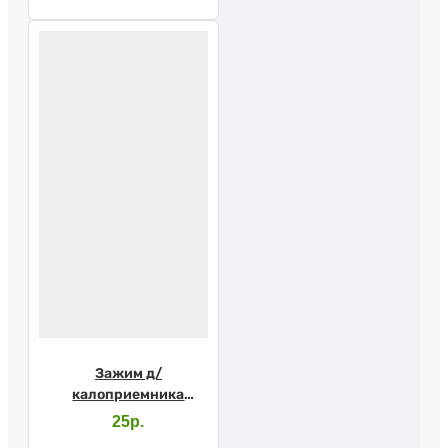
Зажим д/
калоприемника
Абуцел
25р.