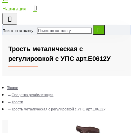
Поиск по каталогу...
Трость металическая с
регулировкой с УПС арт.Е0612У
home
Средства реабилитации
Трости
Трость металическая с регулировкой с УПС арт.Е0612У