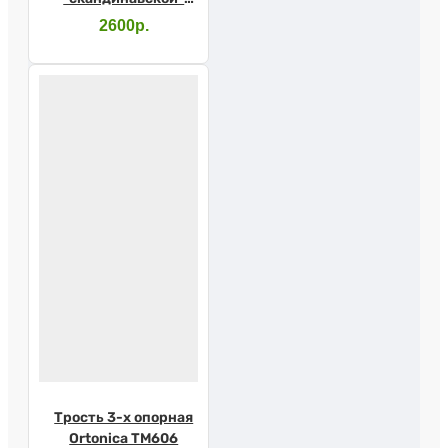
ходьбы
2600р.
Трость 3-х опорная
Ortonica TM606