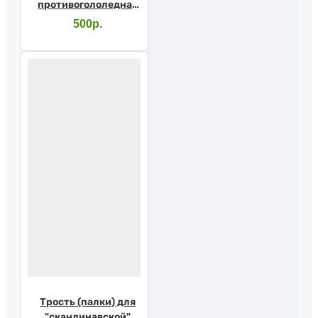
противогололедная
10155/1
500р.
Трость (палки) для
"скандинавской"