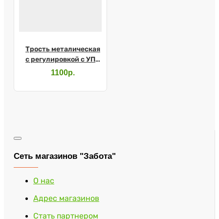
Трость металическая
с регулировкой с УПС
арт.Е0612У
1100р.
Сеть магазинов "Забота"
О нас
Адрес магазинов
Стать партнером