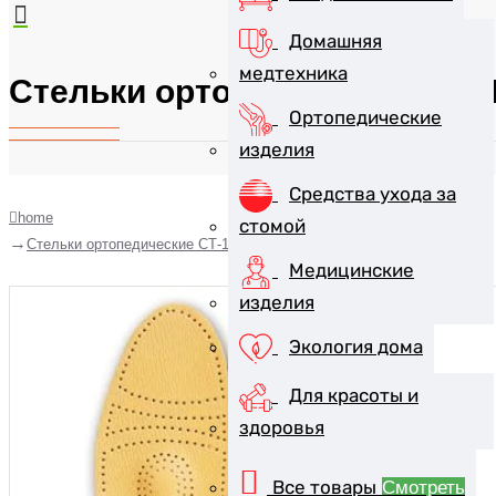
Домашняя
медтехника
Стельки ортопедические СТ-1
Ортопедические
изделия
Средства ухода за
home
стомой
Стельки ортопедические СТ-105 р.37
Медицинские
изделия
Экология дома
Для красоты и
здоровья
Все товары
Смотреть