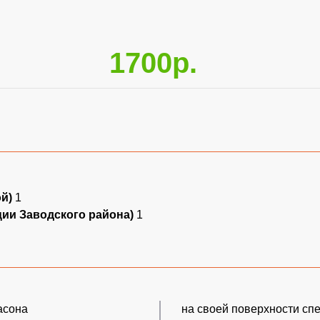
1700р.
ой)
1
ции Заводского района)
1
асона
на своей поверхности сп