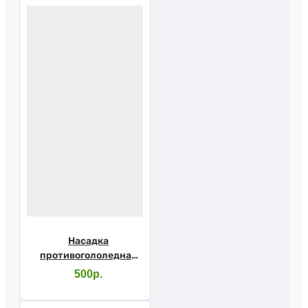
Насадка
противогололедная
10155/1
500р.