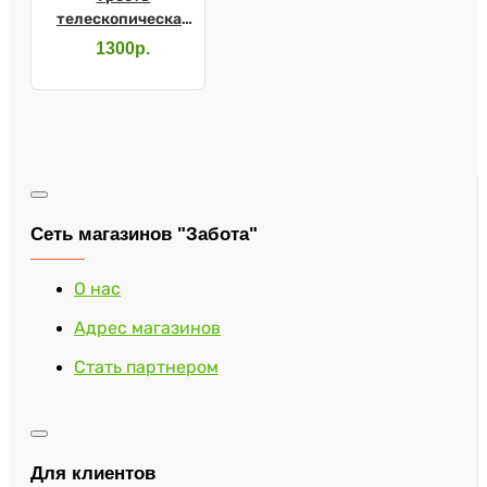
телескопическая
10105
1300р.
Сеть магазинов "Забота"
О нас
Адрес магазинов
Стать партнером
Для клиентов